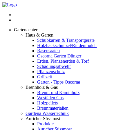
Gartencenter
Haus & Garten
Schubkarren & Transportgeräte
Holzhackschnitzel/Rindenmulch
Rasensaaten
Oscorna Garten Dünger
Erden, Planzenerden & Torf
Schädlingsabwehr
Pflanzenschutz
Grillzeit
Garten - Tipps Oscorna
Brennholz & Gas
Brenn- und Kaminholz
Westfalen Gas
Holzpellets
Brennmaterialien
Gardena Wassertechnik
Auricher Süssmost
Produkte
Auricher Süssmost