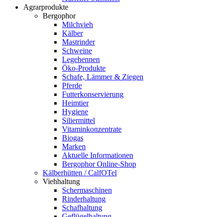
Agrarprodukte
Bergophor
Milchvieh
Kälber
Mastrinder
Schweine
Legehennen
Öko-Produkte
Schafe, Lämmer & Ziegen
Pferde
Futterkonservierung
Heimtier
Hygiene
Siliermittel
Vitaminkonzentrate
Biogas
Marken
Aktuelle Informationen
Bergophor Online-Shop
Kälberhütten / CalfOTel
Viehhaltung
Schermaschinen
Rinderhaltung
Schafhaltung
Geflügelhaltung