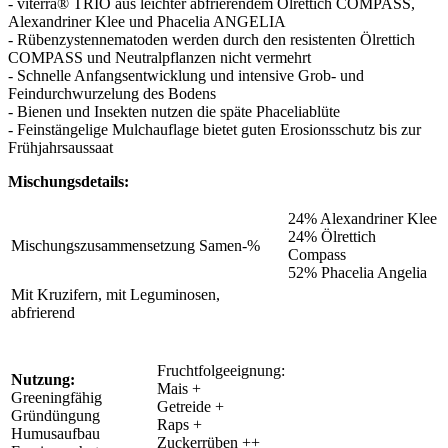
- viterra® TRIO aus leichter abfrierendem Ölrettich COMPASS,
Alexandriner Klee und Phacelia ANGELIA
- Rübenzystennematoden werden durch den resistenten Ölrettich
COMPASS und Neutralpflanzen nicht vermehrt
- Schnelle Anfangsentwicklung und intensive Grob- und
Feindurchwurzelung des Bodens
- Bienen und Insekten nutzen die späte Phaceliablüte
- Feinstängelige Mulchauflage bietet guten Erosionsschutz bis zur
Frühjahrsaussaat
Mischungsdetails:
24% Alexandriner Klee
24% Ölrettich
Mischungszusammensetzung Samen-%
Compass
52% Phacelia Angelia
Mit Kruzifern, mit Leguminosen,
abfrierend
Fruchtfolgeeignung:
Nutzung:
Mais +
Greeningfähig
Getreide +
Gründüngung
Raps +
Humusaufbau
Zuckerrüben ++