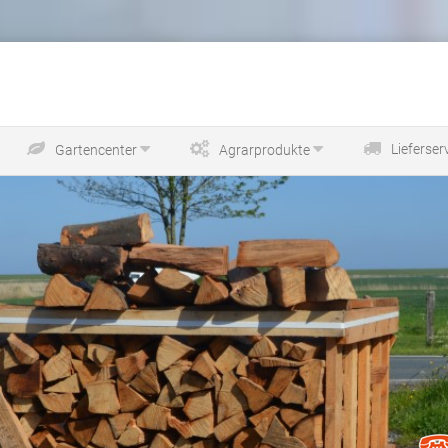
Lieferser
Gartencenter
Agrarprodukte
Premium Holzpellets neu im Grünen Warenhaus